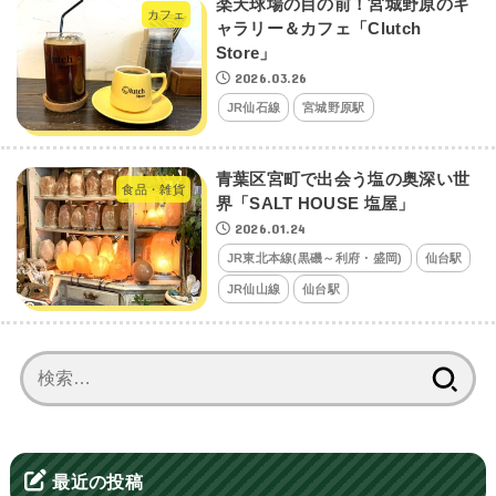
楽天球場の目の前！宮城野原のギ
カフェ
ャラリー＆カフェ「Clutch
Store」
2026.03.26
JR仙石線
宮城野原駅
青葉区宮町で出会う塩の奥深い世
食品・雑貨
界「SALT HOUSE 塩屋」
2026.01.24
JR東北本線(黒磯～利府・盛岡)
仙台駅
JR仙山線
仙台駅
検
索:
最近の投稿