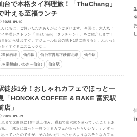
仙台で本格タイ料理旅！「ThaChang」
で叶える至福ランチ
2025.09.10
こんにちは、ご覧いただきありがとうございます。今回は、大人気！
タイ料理レストラン「ThaChang（タァチャン）」をご紹介します！
仙台駅から徒歩すぐ。アジュール仙台の地下1階に降りると、ふわっと
鼻をくすぐるエスニックな...
JR仙石線
仙台駅
仙台市営地下鉄南北線
仙台駅
JR常磐線(いわき～仙台)
仙台駅
駅徒歩1分！おしゃれカフェでほっと一
息「HONOKA COFFEE & BAKE 富沢駅
前店」
2025.09.09
これまで太白区に10年以上住み、通勤で富沢駅を使っていたこともあ
る私。「駅近にほっと一息つけるカフェがあったらいいな。」とずっ
と思っていたのですが、その願いが叶ったかのようなステキなカフェ