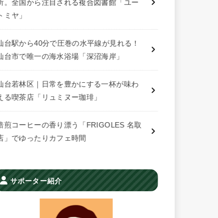
所。全国から注目される複合図書館「ユー
トミヤ」
仙台駅から40分で圧巻の水平線が見れる！
仙台市で唯一の海水浴場「深沼海岸」
仙台若林区｜日常を豊かにする一杯が味わ
える喫茶店「リュミヌー珈琲」
焙煎コーヒーの香り漂う「FRIGOLES 名取
店」でゆったりカフェ時間
サポーター紹介