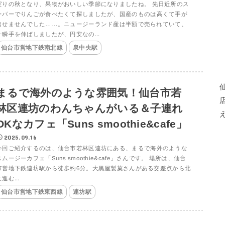
実りの秋となり、果物がおいしい季節になりましたね。 先日近所のス
ーパーでりんごが食べたくて探しましたが、国産のものは高くて手が
出せませんでした……。ニュージーランド産は半額で売られていて、
一瞬手を伸ばしましたが、円安なの...
仙台市営地下鉄南北線
泉中央駅
まるで海外のような雰囲気！仙台市若
林区連坊のわんちゃんがいる＆子連れ
OKなカフェ「Suns smoothie&cafe」
2025.09.16
今回ご紹介するのは、仙台市若林区連坊にある、まるで海外のような
スムージーカフェ「Suns smoothie&cafe」さんです。 場所は、仙台
市営地下鉄連坊駅から徒歩約6分。大黒屋製菓さんがある交差点から北
進む...
仙台市営地下鉄東西線
連坊駅