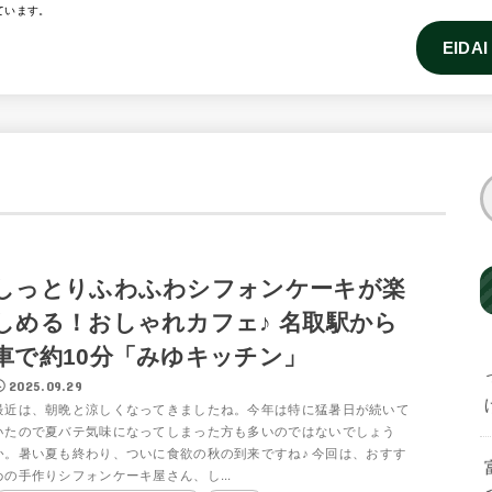
ています。
EIDA
しっとりふわふわシフォンケーキが楽
しめる！おしゃれカフェ♪ 名取駅から
車で約10分「みゆキッチン」
2025.09.29
最近は、朝晩と涼しくなってきましたね。今年は特に猛暑日が続いて
いたので夏バテ気味になってしまった方も多いのではないでしょう
か。暑い夏も終わり、ついに食欲の秋の到来ですね♪ 今回は、おすす
めの手作りシフォンケーキ屋さん、し...