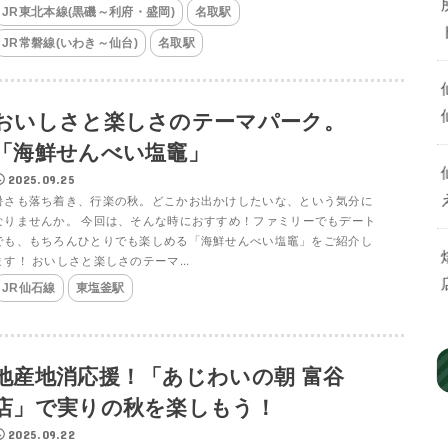
JR東北本線(黒磯～利府・盛岡)
名取駅
JR常磐線(いわき～仙台)
名取駅
おいしさと楽しさのテーマパーク。
「海鮮せんべい塩竈」
2025.09.25
暑さも落ち着き、行楽の秋。どこかお出かけしたいな、という気分に
なりませんか。 今回は、そんな時におすすめ！ファミリーでもデート
でも、もちろんひとりでも楽しめる「海鮮せんべい塩竈」をご紹介し
ます！ おいしさと楽しさのテーマ...
JR仙石線
東塩釜駅
地産地消応援！「あじわいの朝 富谷
店」で実りの秋を楽しもう！
2025.09.22