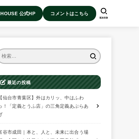
I HOUSE 公式HP
コメントはこちら
SEARCH
検
索:
最近の投稿
【仙台市青葉区】外はカリッ、中はふわ
っ！「定義とうふ店」の三角定義あぶらあ
げ
富谷市成田｜本と、人と、未来に出合う場