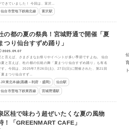
ができていました！ 今回は、富沢...
仙台市営地下鉄南北線
富沢駅
杜の都の夏の祭典！宮城野通で開催「夏
まつり仙台すずめ踊り」
2025.09.07
夏と言えば、さまざまなお祭りやイベントが多い季節ですよね。 仙台
の夏と言えば、杜の都の伝統の舞「夏まつり仙台すずめ踊り」も有名
です。今回は、2025年7月26日(土)、27日(日)に開催された、第21回
「夏まつり仙台すず...
JR東北本線(黒磯～利府・盛岡)
仙台駅
仙台市営地下鉄東西線
宮城野通駅
泉区桂で味わう超ぜいたくな夏の風物
詩！「GREENMART CAFE」