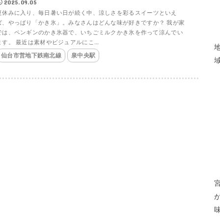
2025.09.05
夏休みに入り、毎日暑い日が続く中、涼しさを彩るスイーツといえ
ば、やっぱり「かき氷」。みなさんはどんな味が好きですか？ 我が家
では、ペンギンのかき氷器で、いちごミルクかき氷を作って涼んでい
ます。 最近は素材やビジュアルにこ...
仙台市営地下鉄南北線
泉中央駅