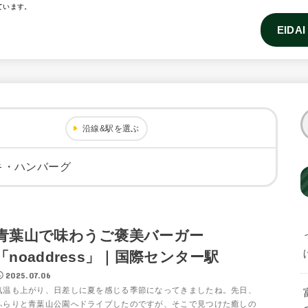
ています。
EIDA
沿線&駅を選ぶ
キ・ハンバーグ
青葉山で味わうご褒美バーガー
「noaddress」｜国際センター駅
2025.07.06
気温も上がり、日差しに夏を感じる季節になってきましたね。先日、
ふらりと青葉山公園へドライブしたのですが、そこで見つけた癒しの