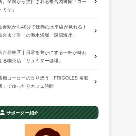
所。全国から注目される複合図書館「ユー
トミヤ」
仙台駅から40分で圧巻の水平線が見れる！
仙台市で唯一の海水浴場「深沼海岸」
仙台若林区｜日常を豊かにする一杯が味わ
える喫茶店「リュミヌー珈琲」
焙煎コーヒーの香り漂う「FRIGOLES 名取
店」でゆったりカフェ時間
サポーター紹介