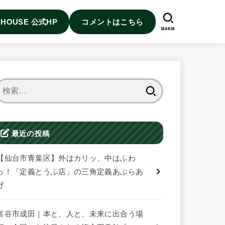
I HOUSE 公式HP
コメントはこちら
SEARCH
検
索:
最近の投稿
【仙台市青葉区】外はカリッ、中はふわ
っ！「定義とうふ店」の三角定義あぶらあ
げ
富谷市成田｜本と、人と、未来に出合う場