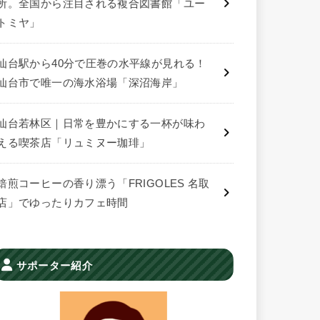
所。全国から注目される複合図書館「ユー
トミヤ」
仙台駅から40分で圧巻の水平線が見れる！
仙台市で唯一の海水浴場「深沼海岸」
仙台若林区｜日常を豊かにする一杯が味わ
える喫茶店「リュミヌー珈琲」
焙煎コーヒーの香り漂う「FRIGOLES 名取
店」でゆったりカフェ時間
サポーター紹介