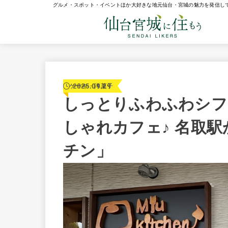
グルメ・スポット・イベントほか大好きな地元仙台・宮城の魅力を発信し
2025.09.29
ケーキ・洋菓子
しっとりふわふわシフ
しゃれカフェ♪ 名取駅
チン」