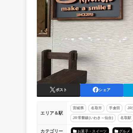
ポスト
シェア
宮城県
名取市
手倉田
J
エリア＆駅
JR常磐線(いわき～仙台)
名取駅
カテゴリー
お菓子・スイーツ
グルメ