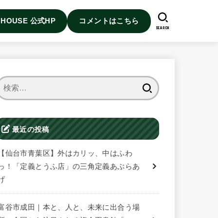
I HOUSE 公式HP
コメントはこちら
SEARCH
検
索:
最近の投稿
【仙台市青葉区】外はカリッ、中はふわ
っ！「定義とうふ店」の三角定義あぶらあ
げ
富谷市成田｜本と、人と、未来に出合う場