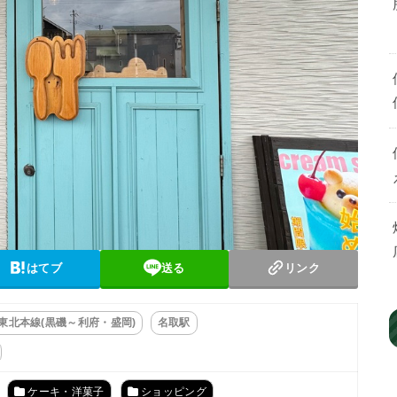
はてブ
送る
リンク
R東北本線(黒磯～利府・盛岡)
名取駅
ケーキ・洋菓子
ショッピング