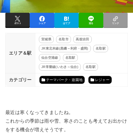
ポスト
シェア
はてブ
送る
リンク
宮城県
名取市
高舘吉田
JR東北本線(黒磯～利府・盛岡)
名取駅
エリア＆駅
仙台空港線
名取駅
JR常磐線(いわき～仙台)
名取駅
カテゴリー
テーマパーク・遊園地
レジャー
最近は寒くなってきましたね。
これからの季節は雨や雪、寒さのことも考えてお出かけ
をする機会が増えそうです。