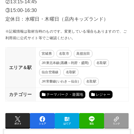
②13:15-14:45
③15:00-16:30
定休日：水曜日・木曜日（店内キッズランド）
※記載情報は取材当時のものです。変更している場合もありますので、ご
利用前に公式サイト等でご確認ください。
宮城県
名取市
高舘吉田
JR東北本線(黒磯～利府・盛岡)
名取駅
エリア＆駅
仙台空港線
名取駅
JR常磐線(いわき～仙台)
名取駅
カテゴリー
テーマパーク・遊園地
レジャー
ポスト
シェア
はてブ
送る
リンク