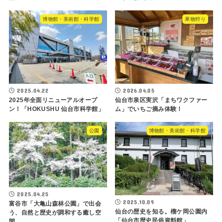
博物館・美術館・科学館
果物狩り
2025.04.22
2026.04.05
2025年全面リニューアルオープ
仙台市泉区実沢「まちワクファー
ン！「HOKUSHU 仙台市科学館」
ム」でいちご摘み体験！
公園
博物館・美術館・科学館
2025.04.25
2025.10.09
富谷市「大亀山森林公園」で出会
仙台の歴史を知る。榴ケ岡公園内
う、自然と歴史が調和する癒し空
「仙台市歴史民俗資料館」
間