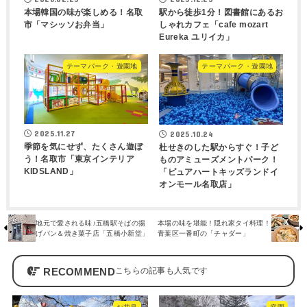
本場韓国の味が楽しめる！名取
駅から徒歩1分！図書館にあるお
市「マシッソお弁当」
しゃれカフェ「cafe mozart
Eureka ユリイカ」
テーマパーク・遊園地
テーマパーク・遊園地
2025.11.27
2025.10.24
季節を気にせず、たくさん遊ぼ
杜せきのした駅からすぐ！子ど
う！名取市「東京インテリア
ものアミューズメントパーク！
KIDSLAND」
「ピュアハートキッズランドイ
オンモール名取店」
地元で愛される味♪五橋駅そばの揚
本場の味を堪能！隠れ家タイ料理！
げパン＆焼き菓子店「五橋小新堂」
青葉区一番町の「チャダー」
RECOMMEND