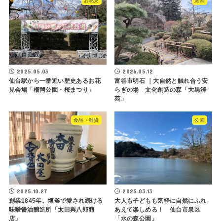
お花見
庭園
2025.05.03
2026.05.12
仙台駅から一番近い歴史あるお花
富谷市明石 ｜大自然と触れ合う安
見会場「榴岡公園・桜まつり」
らぎの場 文化創造の森「大黒澤
苑」
食品・雑貨
公園
2025.10.27
2025.03.13
創業1845年。塩釜で愛され続ける
大人も子どもも気軽に自然にふれ
味噌醤油醸造所「太田與八郎商
あえて楽しめる！ 仙台市泉区
店」
「水の森公園」