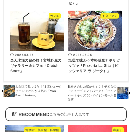
セ）」
カフェ
イタリアン
2026.03.26
2026.03.05
楽天球場の目の前！宮城野原の
塩釜で味わう本格薪窯ナポリピ
ギャラリー＆カフェ「Clutch
ッツァ「Pizzeria La Gita（ピ
Store」
ッツェリア ラ ジータ）」
太白区で見つけた！“ほぼシューク
杜せきのした駅からすぐ！子どもの
リーム”のパンが人気の「Mon
アミューズメントパーク！「ピュア
Favori bakery」
ハートキッズランドイオンモール名
取店」
RECOMMEND
博物館・美術館・科学館
和菓子