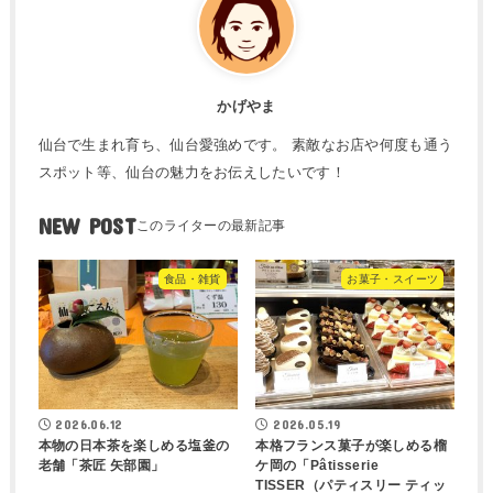
かげやま
仙台で生まれ育ち、仙台愛強めです。 素敵なお店や何度も通う
スポット等、仙台の魅力をお伝えしたいです！
NEW POST
食品・雑貨
お菓子・スイーツ
2026.06.12
2026.05.19
本物の日本茶を楽しめる塩釜の
本格フランス菓子が楽しめる榴
老舗「茶匠 矢部園」
ケ岡の「Pâtisserie
TISSER（パティスリー ティッ