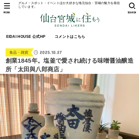
グルメ・スポット・イベントほか大好きな地元仙台・宮城の魅力を発信
しています。
MENU
SEARCH
EIDAI HOUSE 公式HP
コメントはこちら
2025.10.27
食品・雑貨
創業1845年。塩釜で愛され続ける味噌醤油醸造
所「太田與八郎商店」