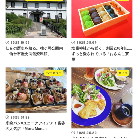
2025.10.09
2025.05.09
仙台の歴史を知る。榴ケ岡公園内
塩竈神社から近く、創業230年以上
「仙台市歴史民俗資料館」
ずっと愛されている「おさんこ茶
屋」
ベーカリー
カフェ
2025.01.22
米粉パン×ユニークアイデア！富谷
の人気店「MonaMona」
2025.05.20