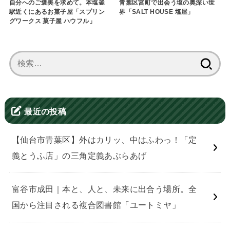
自分へのご褒美を求めて。本塩釜
青葉区宮町で出会う塩の奥深い世
駅近くにあるお菓子屋「スプリン
界「SALT HOUSE 塩屋」
グワークス 菓子屋 ハウフル」
検
索:
最近の投稿
【仙台市青葉区】外はカリッ、中はふわっ！「定
義とうふ店」の三角定義あぶらあげ
富谷市成田｜本と、人と、未来に出合う場所。全
国から注目される複合図書館「ユートミヤ」