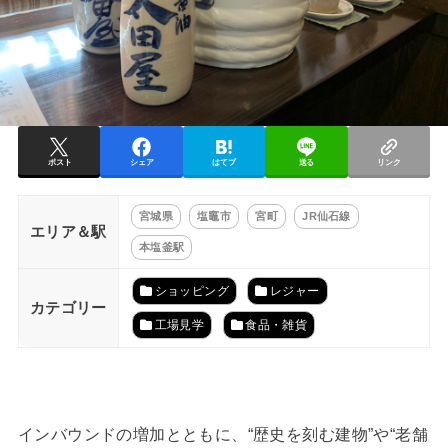
ポスト
シェア
はてブ
送る
リンク
宮城県
塩竈市
宮町
JR仙石線
エリア＆駅
本塩釜駅
ショッピング
レジャー
カテゴリー
工場見学
食品・雑貨
インバウンドの増加とともに、“歴史を刻む建物”や“老舗