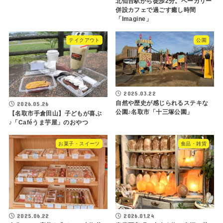
北仙台駅から徒歩2分。ベーカリー
併設カフェで過ごす癒し時間
「Imagine」
テイクアウト
公園
2025.03.22
自然や歴史が感じられるステキな
2026.05.26
公園♪名取市「十三塚公園」
【名取市手倉田山】子どもが喜ぶ
♪「Caféうま芋屋」のおやつ
お菓子・スイーツ
食品・雑貨
2025.06.22
2026.01.24