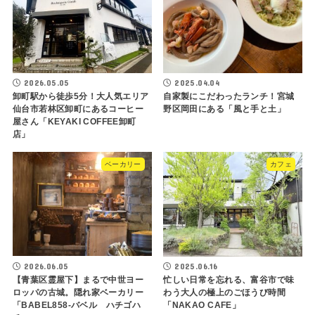
2026.05.05
2025.04.04
卸町駅から徒歩5分！大人気エリア
自家製にこだわったランチ！宮城
仙台市若林区卸町にあるコーヒー
野区岡田にある「風と手と土」
屋さん「KEYAKI COFFEE卸町
店」
ベーカリー
カフェ
2026.06.05
2025.06.16
【青葉区霊屋下】まるで中世ヨー
忙しい日常を忘れる、富谷市で味
ロッパの古城。隠れ家ベーカリー
わう大人の極上のごほうび時間
「BABEL858-バベル ハチゴハ
「NAKAO CAFE」