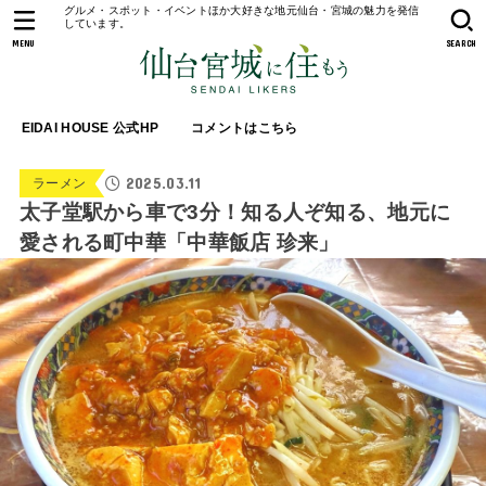
グルメ・スポット・イベントほか大好きな地元仙台・宮城の魅力を発信
しています。
MENU
SEARCH
EIDAI HOUSE 公式HP
コメントはこちら
2025.03.11
ラーメン
太子堂駅から車で3分！知る人ぞ知る、地元に
愛される町中華「中華飯店 珍来」