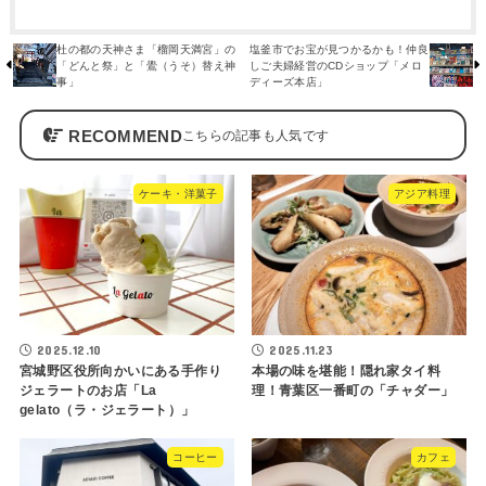
杜の都の天神さま「榴岡天満宮」の
塩釜市でお宝が見つかるかも！仲良
「どんと祭」と「鷽（うそ）替え神
しご夫婦経営のCDショップ「メロ
事」
ディーズ本店」
RECOMMEND
ケーキ・洋菓子
アジア料理
2025.12.10
2025.11.23
宮城野区役所向かいにある手作り
本場の味を堪能！隠れ家タイ料
ジェラートのお店「La
理！青葉区一番町の「チャダー」
gelato（ラ・ジェラート）」
コーヒー
カフェ