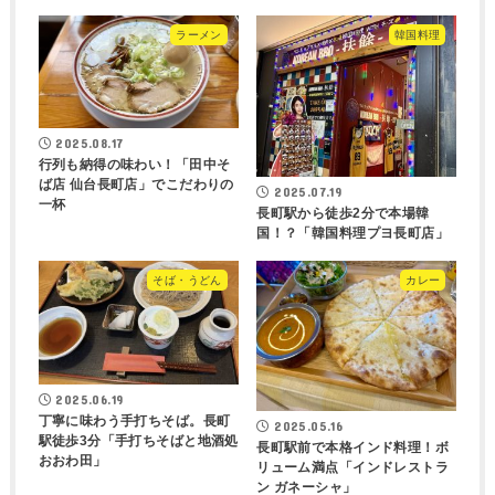
ラーメン
韓国料理
2025.08.17
行列も納得の味わい！「田中そ
ば店 仙台長町店」でこだわりの
2025.07.19
一杯
長町駅から徒歩2分で本場韓
国！？「韓国料理プヨ長町店」
そば・うどん
カレー
2025.06.19
丁寧に味わう手打ちそば。長町
2025.05.16
駅徒歩3分「手打ちそばと地酒処
長町駅前で本格インド料理！ボ
おおわ田」
リューム満点「インドレストラ
ン ガネーシャ」