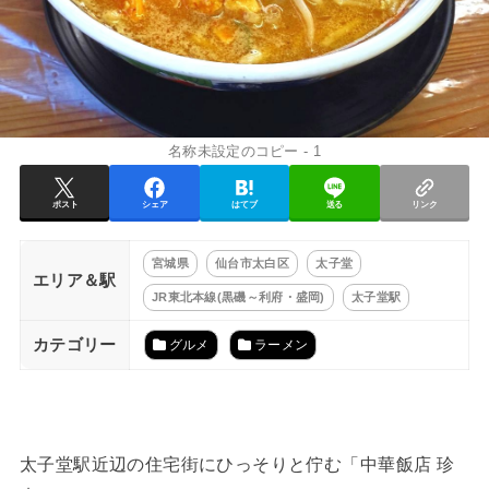
名称未設定のコピー - 1
ポスト
シェア
はてブ
送る
リンク
宮城県
仙台市太白区
太子堂
エリア＆駅
JR東北本線(黒磯～利府・盛岡)
太子堂駅
カテゴリー
グルメ
ラーメン
太子堂駅近辺の住宅街にひっそりと佇む「中華飯店 珍