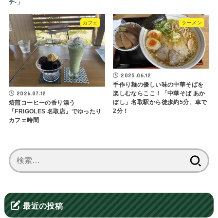
チ-」
カフェ
ラーメン
2025.06.12
手作り麺の優しい味の中華そばを
2026.07.12
楽しむならここ！「中華そば あか
ぼし」名取駅から徒歩約5分、車で
焙煎コーヒーの香り漂う
2分！
「FRIGOLES 名取店」でゆったり
カフェ時間
検
索:
最近の投稿