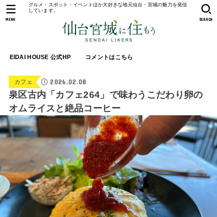
グルメ・スポット・イベントほか大好きな地元仙台・宮城の魅力を発信
しています。
MENU
SEARCH
EIDAI HOUSE 公式HP
コメントはこちら
2026.02.08
カフェ
泉区古内「カフェ264」で味わうこだわり卵の
オムライスと絶品コーヒー