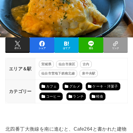
ポスト
シェア
はてブ
送る
リンク
宮城県
仙台市泉区
古内
エリア＆駅
仙台市営地下鉄南北線
泉中央駅
カフェ
グルメ
ケーキ・洋菓子
カテゴリー
コーヒー
ランチ
軽食
北四番丁大衡線を南に進むと、Cafe264と書かれた建物