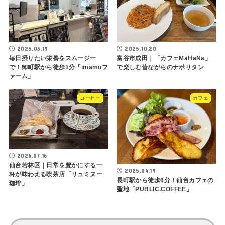
2025.03.19
2025.10.20
毎日摂りたい栄養をスムージー
富谷市成田｜「カフェMaHaNa」
で！卸町駅から徒歩1分「imamoフ
で楽しむ昔ながらのナポリタン
ァーム」
コーヒー
カフェ
2026.07.16
仙台若林区｜日常を豊かにする一
2025.04.19
杯が味わえる喫茶店「リュミヌー
長町駅から徒歩6分！仙台カフェの
珈琲」
聖地「PUBLIC.COFFEE」