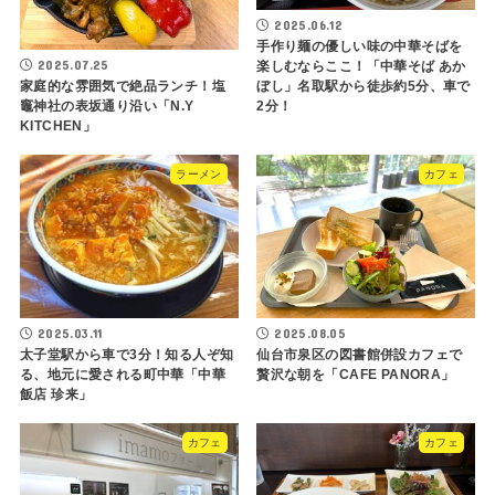
2025.06.12
手作り麺の優しい味の中華そばを
2025.07.25
楽しむならここ！「中華そば あか
ぼし」名取駅から徒歩約5分、車で
家庭的な雰囲気で絶品ランチ！塩
2分！
竈神社の表坂通り沿い「N.Y
KITCHEN」
ラーメン
カフェ
2025.03.11
2025.08.05
太子堂駅から車で3分！知る人ぞ知
仙台市泉区の図書館併設カフェで
る、地元に愛される町中華「中華
贅沢な朝を「CAFE PANORA」
飯店 珍来」
カフェ
カフェ