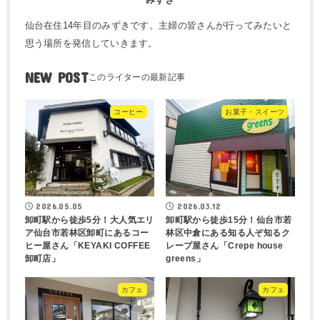
仙台在住14年目のみずきです。主婦の皆さんが行ってみたいと
思う場所を発信していきます。
NEW POST
コーヒー
お菓子・スイーツ
2026.05.05
2026.03.12
卸町駅から徒歩5分！大人気エリ
卸町駅から徒歩15分！仙台市若
ア仙台市若林区卸町にあるコー
林区中倉にある知る人ぞ知るク
ヒー屋さん「KEYAKI COFFEE
レープ屋さん「Crepe house
卸町店」
greens」
カフェ
カフェ