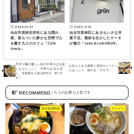
2026.01.07
2025.11.10
仙台市若林区伊在にある隠れ
仙台市若林区にあるちいさな洋
家。落ちついた静かな空間で心
菓子店。素材を生かしたケーキ
を癒す大人のカフェ「Cafe
が魅力「cake＆cofeGRüN」
Anela」
手作り麺の優しい味の中華そばを楽
心あたたまる接客と絶品カレーナン
しむならここ！「中華そば あかぼ
にほっこり 錦ケ丘「サモサ」
し」名取駅から徒歩約5分、車で2
分！
RECOMMEND
西洋各国料理
ラーメン