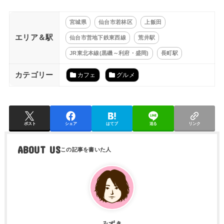
宮城県
仙台市若林区
上飯田
エリア＆駅
仙台市営地下鉄東西線
荒井駅
JR東北本線(黒磯～利府・盛岡)
長町駅
カテゴリー
カフェ
グルメ
ポスト
シェア
はてブ
送る
リンク
ABOUT US
みずき