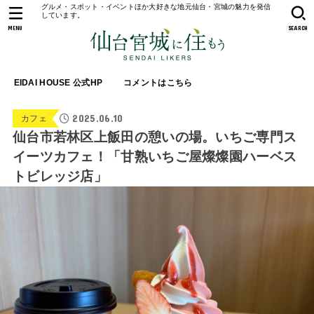
グルメ・スポット・イベントほか大好きな地元仙台・宮城の魅力を発信
しています。
MENU
SEARCH
EIDAI HOUSE 公式HP
コメントはこちら
2025.06.10
カフェ
仙台市若林区上飯田の憩いの場。いちご専門ス
イーツカフェ！「甘熟いちご屋燦燦園ハーベス
トビレッジ店」