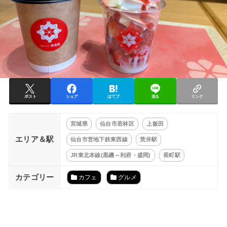
ポスト
シェア
はてブ
送る
リンク
宮城県
仙台市若林区
上飯田
エリア＆駅
仙台市営地下鉄東西線
荒井駅
JR東北本線(黒磯～利府・盛岡)
長町駅
カテゴリー
カフェ
グルメ